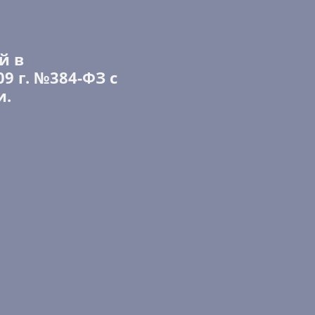
й в
09 г. №384-ФЗ с
и.